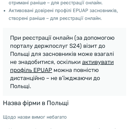
отримані раніше – для реєстрації онлайн.
т
Активовані довірені профілі EPUAP засновників,
ь 
створені раніше – для реєстрації онлайн.
г
о
т
При реєстрації онлайн (за допомогою
о
порталу держпослуг S24) візит до
в
Польщі для засновників може взагалі
ы
не знадобитися, оскільки
активувати
х 
профіль EPUAP
можна повністю
к
дистанційно – не в’їжджаючи до
о
Польщі.
м
п
Назва фірми в Польщі
а
н
Щодо назви вимог небагато
и
й 