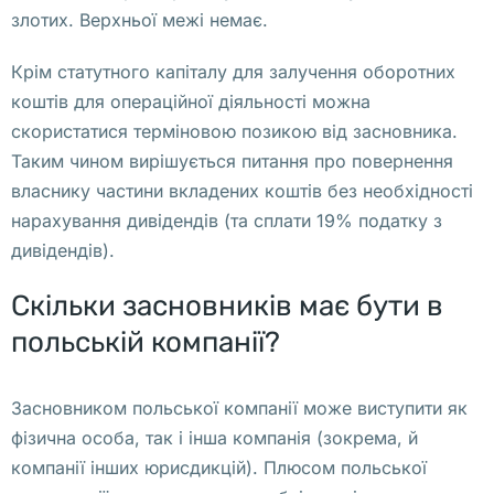
и
злотих. Верхньої межі немає.
ц
и
Крім статутного капіталу для залучення оборотних
я 
коштів для операційної діяльності можна
и 
скористатися терміновою позикою від засновника.
п
Таким чином вирішується питання про повернення
о
власнику частини вкладених коштів без необхідності
л
нарахування дивідендів (та сплати 19% податку з
у
дивідендів).
ч
Скільки засновників має бути в
и
польській компанії?
л
а 
с
Засновником польської компанії може виступити як
о
фізична особа, так і інша компанія (зокрема, й
о
компанії інших юрисдикцій). Плюсом польської
б