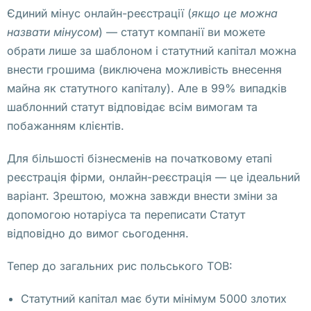
е 
Єдиний мінус онлайн-реєстрації (
якщо це можна
с
назвати мінусом
) — статут компанії ви можете
т
обрати лише за шаблоном і статутний капітал можна
о
внести грошима (виключена можливість внесення
и
майна як статутного капіталу). Але в 99% випадків
т 
шаблонний статут відповідає всім вимогам та
п
побажанням клієнтів.
о
Для більшості бізнесменів на початковому етапі
с
реєстрація фірми, онлайн-реєстрація — це ідеальний
е
варіант. Зрештою, можна завжди внести зміни за
т
допомогою нотаріуса та переписати Статут
и
відповідно до вимог сьогодення.
т
ь 
Тепер до загальних рис польського ТОВ:
В
и
Статутний капітал має бути мінімум 5000 злотих
р