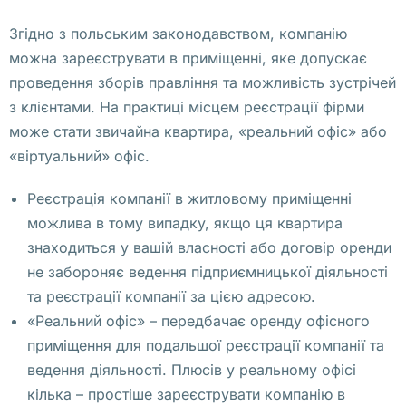
а 
п
Згідно з польським законодавством, компанію
о
можна зареєструвати в приміщенні, яке допускає
л
проведення зборів правління та можливість зустрічей
и
з клієнтами. На практиці місцем реєстрації фірми
ц
може стати звичайна квартира, «реальний офіс» або
и
«віртуальний» офіс.
и 
Реєстрація компанії в житловому приміщенні
И
можлива в тому випадку, якщо ця квартира
р
знаходиться у вашій власності або договір оренди
м
не забороняє ведення підприємницької діяльності
и
та реєстрації компанії за цією адресою.
н
«Реальний офіс» – передбачає оренду офісного
а 
приміщення для подальшої реєстрації компанії та
С
ведення діяльності. Плюсів у реальному офісі
у
кілька – простіше зареєструвати компанію в
л