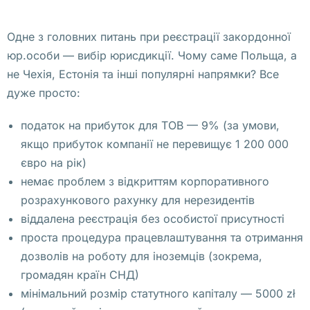
о
п
Одне з головних питань при реєстрації закордонної
у
юр.особи — вибір юрисдикції. Чому саме Польща, а
б
не Чехія, Естонія та інші популярні напрямки? Все
л
дуже просто:
и
к
податок на прибуток для ТОВ — 9% (за умови,
о
якщо прибуток компанії не перевищує 1 200 000
в
євро на рік)
а
немає проблем з відкриттям корпоративного
л
розрахункового рахунку для нерезидентів
а 
віддалена реєстрація без особистої присутності
ф
проста процедура працевлаштування та отримання
о
дозволів на роботу для іноземців (зокрема,
т
громадян країн СНД)
о 
мінімальний розмір статутного капіталу — 5000 zł
в