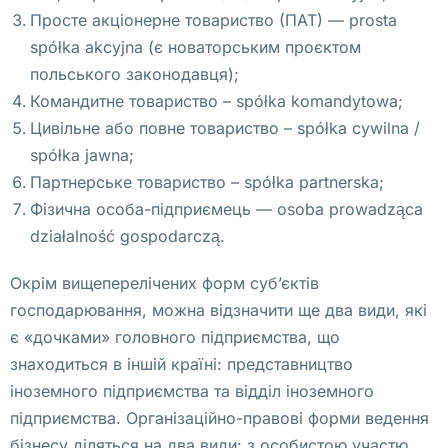
р
Просте акціонерне товариство (ПАТ) — prosta
н
spółka akcyjna (є новаторським проєктом
у
польського законодавця);
т
Командитне товариство – spółka komandytowa;
ь 
Цивільне або повне товариство – spółka cywilna /
у
spółka jawna;
к
Партнерське товариство – spółka partnerska;
р
Фізична особа-підприємець — osoba prowadząca
а
działalność gospodarczą.
д
Окрім вищеперелічених форм суб’єктів
е
господарювання, можна відзначити ще два види, які
н
є «дочками» головного підприємства, що
н
знаходиться в іншій країні: представництво
о
іноземного підприємства та відділ іноземного
е 
підприємства. Організаційно-правові форми ведення
П
бізнесу діляться на два види: з особистою участю