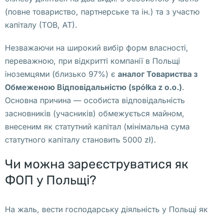
р
(повне товариство, партнерське та ін.) та з участю
о
капіталу (ТОВ, АТ).
ц
е
Незважаючи на широкий вибір форм власності,
с
переважною, при відкритті компанії в Польщі
с 
іноземцями (близько 97%) є
аналог Товариства з
п
Обмеженою Відповідальністю (spółka z o.o.
)
.
о
Основна причина — особиста відповідальність
л
засновників (учасників) обмежується майном,
у
внесеним як статутний капітал (мінімальна сума
ч
статутного капіталу становить 5000 zł).
е
н
Чи можна зареєструватися як
и
ФОП у Польщі?
я 
а
На жаль, вести господарську діяльність у Польщі як
п