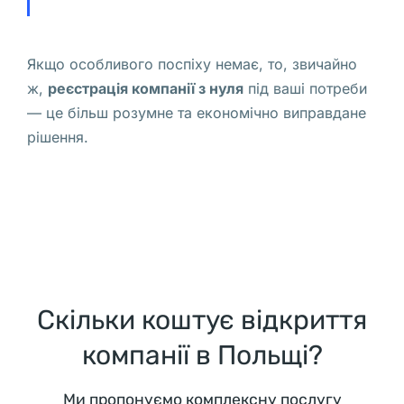
р
ш
Якщо особливого поспіху немає, то, звичайно
а
ж,
реєстрація компанії з нуля
під ваші потреби
в
— це більш розумне та економічно виправдане
е 
рішення.
п
о
х
и
т
и
л
и 
Скільки коштує відкриття
в
компанії в Польщі?
е
л
Ми пропонуємо комплексну послугу