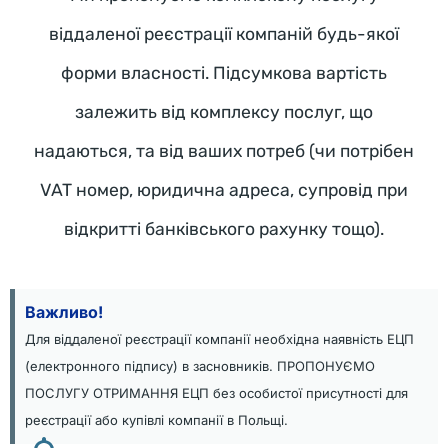
о
с
віддаленої реєстрації компаній будь-якої
и
форми власності. Підсумкова вартість
п
залежить від комплексу послуг, що
е
д 
надаються, та від ваших потреб (чи потрібен
з
VAT номер, юридична адреса, супровід при
а 
6
відкритті банківського рахунку тощо).
5 
т
ы
Важливо!
с 
Для віддаленої реєстрації компанії необхідна наявність ЕЦП
з
(електронного підпису) в засновників. ПРОПОНУЄМО
л
ПОСЛУГУ ОТРИМАННЯ ЕЦП без особистої присутності для
о
реєстрації або купівлі компанії в Польщі.
т