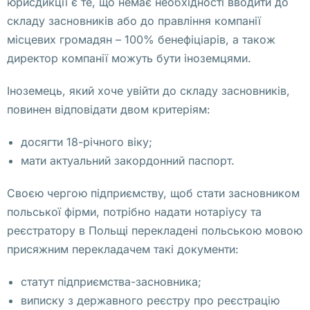
юрисдикції є те, що немає необхідності вводити до
щ
складу засновників або до правління компанії
е
місцевих громадян – 100% бенефіціарів, а також
н
директор компанії можуть бути іноземцями.
и
е 
Іноземець, який хоче увійти до складу засновників,
о 
повинен відповідати двом критеріям:
н
досягти 18-річного віку;
а
мати актуальний закордонний паспорт.
п
а
Своєю чергою підприємству, щоб стати засновником
д
польської фірми, потрібно надати нотаріусу та
е
реєстратору в Польщі перекладені польською мовою
н
присяжним перекладачем такі документи:
и
и 
статут підприємства-засновника;
н
виписку з державного реєстру про реєстрацію