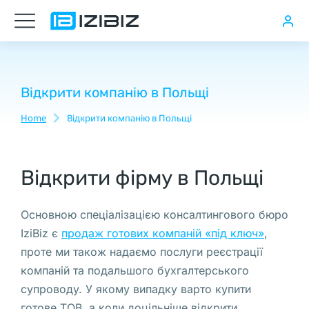
Стоимость
готовых
компаний
в
Відкрити компанію в Польщі
Польше
Home
Відкрити компанію в Польщі
You are here:
Нотариальная
доверенность
Відкрити фірму в Польщі
в
Варшаве:
Основною спеціалізацією консалтингового бюро
русскоязычный
IziBiz є
продаж готових компаній «під ключ»
,
нотариус,
проте ми також надаємо послуги реєстрації
филиалы
компаній та подальшого бухгалтерського
иностранных
супроводу. У якому випадку варто купити
компаний,
готове ТОВ, а коли доцільніше відкрити