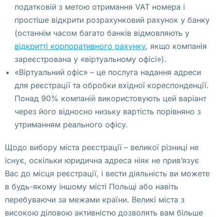
податковій з метою отримання VAT номера і
и
простіше відкрити розрахунковий рахунок у банку
х 
(останнім часом багато банків відмовляють у
о
відкритті корпоративного рахунку
, якщо компанія
б
зареєстрована у «віртуальному офісі»).
ъ
«Віртуальний офіс» – це послуга надання адреси
я
для реєстрації та обробки вхідної кореспонденції.
с
Понад 90% компаній використовують цей варіант
н
через його відносно низьку вартість порівняно з
и
утриманням реального офісу.
л
а
Щодо вибору міста реєстрації – великої різниці не
, 
існує, оскільки юридична адреса ніяк не прив’язує
ч
Вас до місця реєстрації, і вести діяльність ви можете
т
в будь-якому іншому місті Польщі або навіть
о 
перебуваючи за межами країни. Великі міста з
э
високою діловою активністю дозволять вам більше