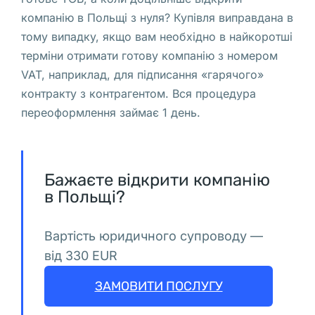
зарегистрированные
компанію в Польщі з нуля? Купівля виправдана в
в
тому випадку, якщо вам необхідно в найкоротші
Польше.
терміни отримати готову компанію з номером
PESEL
VAT, наприклад, для підписання «гарячого»
контракту з контрагентом. Вся процедура
в
переоформлення займає 1 день.
Польше:
как
Бажаєте відкрити компанію
получить
в Польщі?
удаленно,
стоимость
Вартість юридичного супроводу —
від 330 EUR
В 
ЗАМОВИТИ ПОСЛУГУ
В
а