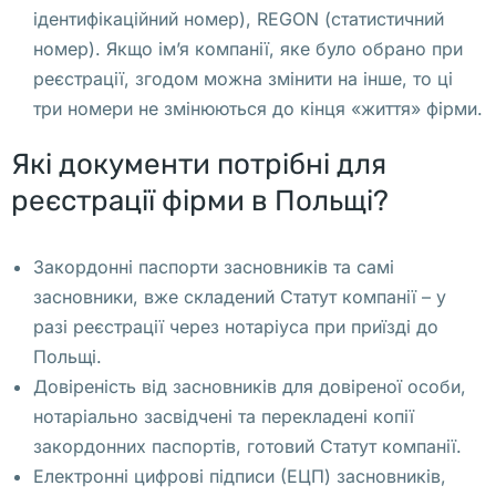
ідентифікаційний номер), REGON (статистичний
е
номер). Якщо ім’я компанії, яке було обрано при
к
реєстрації, згодом можна змінити на інше, то ці
о
три номери не змінюються до кінця «життя» фірми.
л
о
Які документи потрібні для
г
реєстрації фірми в Польщі?
и
я
Закордонні паспорти засновників та самі
засновники, вже складений Статут компанії – у
С
разі реєстрації через нотаріуса при приїзді до
т
Польщі.
о
Довіреність від засновників для довіреної особи,
и
нотаріально засвідчені та перекладені копії
м
закордонних паспортів, готовий Статут компанії.
о
Електронні цифрові підписи (ЕЦП) засновників,
с