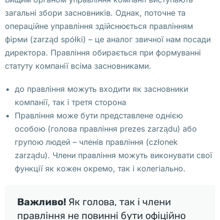
а
загальні збори засновників. Однак, поточне та
р
операційне управління здійснюється правлінням
ш
фірми (zarząd spółki) – це аналог звичної нам посади
а
директора. Правління обирається при формуванні
в
статуту компанії всіма засновниками.
е
. 
до правління можуть входити як засновники
ф
компанії, так і третя сторона
и
Правління може бути представлене однією
л
особою (голова правління prezes zarządu) або
и
групою людей – членів правління (członek
а
zarządu). Члени правління можуть виконувати свої
л
функції як кожен окремо, так і колегіально.
ы 
и
Важливо!
Як голова, так і члени
н
правління не повинні бути офіційно