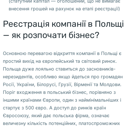
(статутний капітал — оголошений, що не вимагає
о
внесення грошей на рахунок на етапі реєстрації)
р
Реєстрація компанії в Польщі
а 
в 
— як розпочати бізнес?
с
о
Основною перевагою відкриття компанії в Польщі є
ц
простий вихід на європейський та світовий ринок.
с
Польща дуже лояльно ставиться до засновників-
е
нерезидентів, особливо якщо йдеться про громадян
т
Росії, України, Білорусі, Грузії, Вірменії та Молдови.
я
Поріг входження в польський бізнес, порівняно з
х
іншими країнами Європи, один з наймінімальніших і
. 
стартує з 500 євро. А доступ до ринків країн
О
Євросоюзу, який дає польська фірма, означає
н 
величезну кількість потенційних, платоспроможних
с