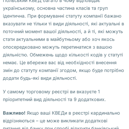
Польський КВЕД багато в чому відповідає
л
українському, основна частина класів та груп
а 
ідентична. При формуванні статуту компанії бажано
е
вказувати не тільки ті види діяльності, які актуальні в
щ
поточний момент вашої діяльності, а й ті, які можуть
ё 
стати актуальними в майбутньому або хоч якось
в 
опосередковано можуть перетинатися з вашою
н
діяльністю. Обмежень щодо кількості кодів у статуті
а
немає. Це вбереже вас від необхідності внесення
ч
змін до статуту компанії згодом, якщо буде потрібно
а
додати будь-які види діяльності.
л
е 
У самому торговому реєстрі ви вказуєте 1
н
пріоритетний вид діяльності та 9 додаткових.
о
Важливо!
Якщо ваші КВЕДи в реєстрі кардинально
я
відрізняються – це може викликати додаткові
б
питання від банку при спробі відкрити банківський
р