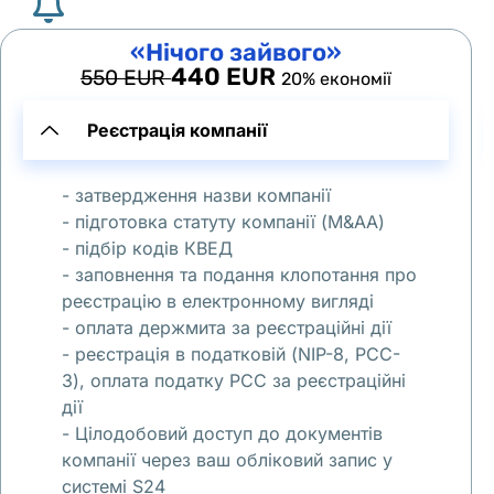
ы
«Нічого зайвого»
х
440 EUR
550 EUR
. 
20% економії
В
Реєстрація компанії
л
а
- затвердження назви компанії
д
- підготовка статуту компанії (M&AA)
е
- підбір кодів КВЕД
л
- заповнення та подання клопотання про
и
реєстрацію в електронному вигляді
ц
- оплата держмита за реєстраційні дії
а 
- реєстрація в податковій (NIP-8, PCC-
р
3), оплата податку PCC за реєстраційні
е
дії
- Цілодобовий доступ до документів
ш
компанії через ваш обліковий запис у
и
системі S24