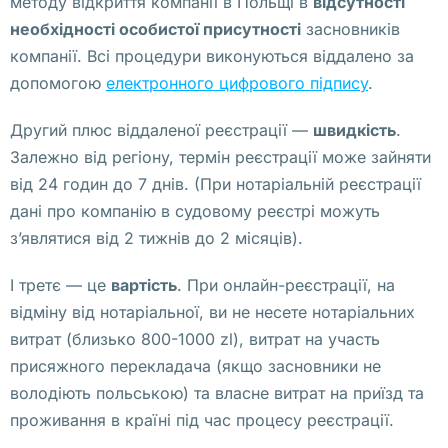
методу відкриття компанії в Польщі в
відсутності
е
необхідності особистої присутності
засновників
й 
компанії. Всі процедури виконуються віддалено за
в 
допомогою
електронного цифрового підпису
.
В
а
Другий плюс віддаленої реєстрації —
швидкість
.
р
Залежно від регіону, термін реєстрації може зайняти
ш
від 24 годин до 7 днів. (При нотаріальній реєстрації
а
дані про компанію в судовому реєстрі можуть
в
з’являтися від 2 тижнів до 2 місяців).
е
, 
І третє — це
вартість
. При онлайн-реєстрації, на
к
відміну від нотаріальної, ви не несете нотаріальних
о
витрат (близько 800-1000 zl), витрат на участь
т
присяжного перекладача (якщо засновники не
о
володіють польською) та власне витрат на приїзд та
р
проживання в країні під час процесу реєстрації.
ы