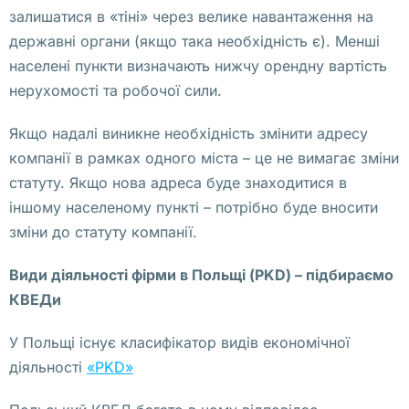
т
залишатися в «тіні» через велике навантаження на
о 
державні органи (якщо така необхідність є). Менші
с
населені пункти визначають нижчу орендну вартість
и
нерухомості та робочої сили.
т
у
Якщо надалі виникне необхідність змінити адресу
а
компанії в рамках одного міста – це не вимагає зміни
ц
статуту. Якщо нова адреса буде знаходитися в
и
іншому населеному пункті – потрібно буде вносити
я 
зміни до статуту компанії.
п
Види діяльності фірми в Польщі (PKD) – підбираємо
р
КВЕДи
о
и
У Польщі існує класифікатор видів економічної
з
діяльності
«PKD»
о
ш