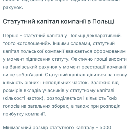
рахунок.
я
. 
Статутний капітал компанії в Польщі
И
м
Перше – статутний капітал у Польщі декларативний,
е
тобто «оголошений». Іншими словами, статутний
н
капітал польської компанії вважається сформованим
н
у момент підписання статуту. Фактично гроші вносити
о 
на банківський рахунок у момент реєстрації компанії
т
ви не зобов’язані. Статутний капітал ділиться на певну
о
кількість рівних і неподільних часток. Залежно від
г
розмірів вкладів учасників у статутному капіталі
д
(кількості часток), розподіляється і кількість їхніх
а 
голосів на загальних зборах, а також при розподілі
п
прибутку компанії.
о
л
Мінімальний розмір статутного капіталу – 5000