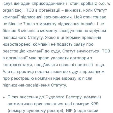
л
Існує ще один «прикордонний» її стан: spółka z o.o. w
и
organizacji. ТОВ в організації – виникає, коли Статут
ц
компанії підписаний засновниками. Цей стан триває
е 
не більше 7 днів з моменту підписання онлайн, і не
(
більше 6 місяців з моменту засвідчення нотаріусом
В
підписаного Статуту. Якщо в ці терміни правління
а
новоствореної компанії не подасть заяву про
р
реєстрацію компанії до суду, Статут анулюється. ТОВ
ш
в організації має право укладати договори з
а
контрагентами, пред’являти позовні претензії тощо.
в
Але на практиці подача заяви до суду з проханням
а
про реєстрацію компанії йде відразу ж після
)
підписання-засвідчення Статуту.
: 
Після внесення до Судового Реєстру, компанії
г
автоматично присвоюються такі номери: KRS
и
(номер у судовому реєстрі), NIP (податковий
н