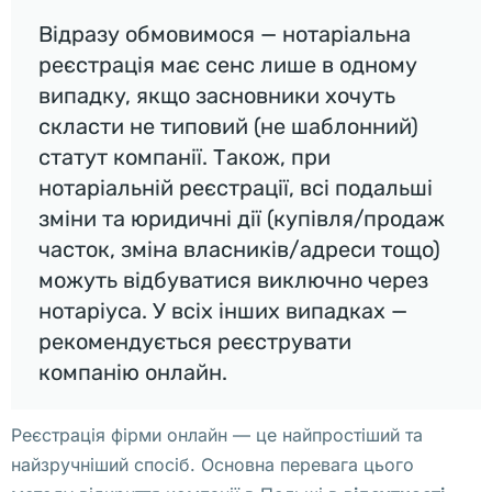
е 
Відразу обмовимося — нотаріальна
с 
реєстрація має сенс лише в одному
у
випадку, якщо засновники хочуть
к
скласти не типовий (не шаблонний)
р
статут компанії. Також, при
а
нотаріальній реєстрації, всі подальші
и
зміни та юридичні дії (купівля/продаж
н
часток, зміна власників/адреси тощо)
с
можуть відбуватися виключно через
к
нотаріуса. У всіх інших випадках —
о
рекомендується реєструвати
й 
компанію онлайн.
к
у
Реєстрація фірми онлайн — це найпростіший та
х
найзручніший спосіб. Основна перевага цього
н