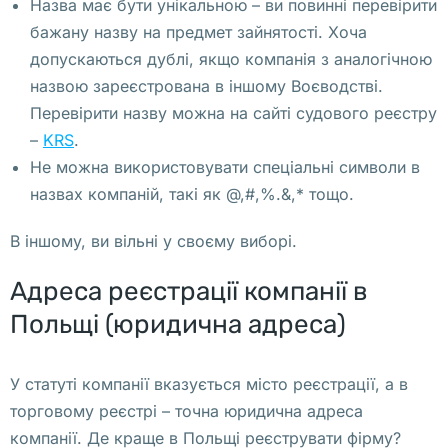
Назва має бути унікальною – ви повинні перевірити
в 
бажану назву на предмет зайнятості. Хоча
П
допускаються дублі, якщо компанія з аналогічною
о
назвою зареєстрована в іншому Воєводстві.
л
Перевірити назву можна на сайті судового реєстру
ь
–
KRS
.
ш
Не можна використовувати спеціальні символи в
е 
назвах компаній, такі як @,#,%.&,* тощо.
С
В іншому, ви вільні у своєму виборі.
о
т
Адреса реєстрації компанії в
р
Польщі (юридична адреса)
у
д
н
У статуті компанії вказується місто реєстрації, а в
и
торговому реєстрі – точна юридична адреса
ц
компанії. Де краще в Польщі реєструвати фірму?