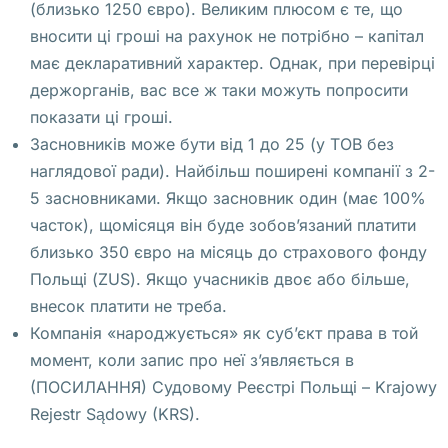
(близько 1250 євро). Великим плюсом є те, що
т
вносити ці гроші на рахунок не потрібно – капітал
у
має декларативний характер. Однак, при перевірці
а
держорганів, вас все ж таки можуть попросити
л
показати ці гроші.
ь
Засновників може бути від 1 до 25 (у ТОВ без
н
наглядової ради). Найбільш поширені компанії з 2-
ы
5 засновниками. Якщо засновник один (має 100%
й 
часток), щомісяця він буде зобов’язаний платити
о
близько 350 євро на місяць до страхового фонду
ф
Польщі (ZUS). Якщо учасників двоє або більше,
и
внесок платити не треба.
с 
Компанія «народжується» як суб’єкт права в той
в 
момент, коли запис про неї з’являється в
с
(ПОСИЛАННЯ) Судовому Реєстрі Польщі – Krajowy
т
Rejestr Sądowy (KRS).
о