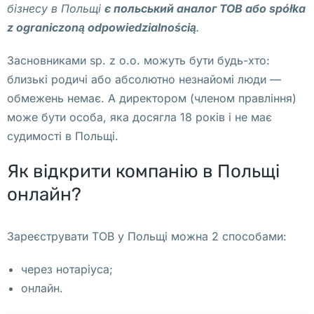
а
бізнесу в Польщі
є
польський аналог ТОВ або spółka
н
z ograniczoną odpowiedzialnością
.
и
Засновниками sp. z o.o. можуть бути будь-хто:
й 
близькі родичі або абсолютно незнайомі люди —
в 
обмежень немає. А директором (членом правління)
П
може бути особа, яка досягла 18 років і не має
о
судимості в Польщі.
л
ь
Як відкрити компанію в Польщі
ш
онлайн?
е
1
Зареєструвати ТОВ у Польщі можна 2 способами:
0 
через нотаріуса;
к
онлайн.
а
ф