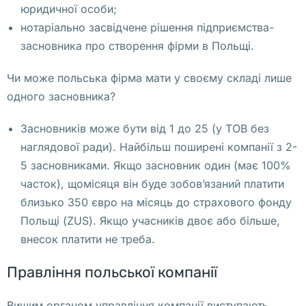
а 
юридичної особи;
у
нотаріально засвідчене рішення підприємства-
л
засновника про створення фірми в Польщі.
и
ц
Чи може польська фірма мати у своєму складі лише
е 
одного засновника?
A
Засновників може бути від 1 до 25 (у ТОВ без
l
наглядової ради). Найбільш поширені компанії з 2-
u
5 засновниками. Якщо засновник один (має 100%
z
часток), щомісяця він буде зобов’язаний платити
y
близько 350 євро на місяць до страхового фонду
j
Польщі (ZUS). Якщо учасників двоє або більше,
n
внесок платити не треба.
e
j 
Правління польської компанії
в 
В
Вищим органом управління компанії виступають