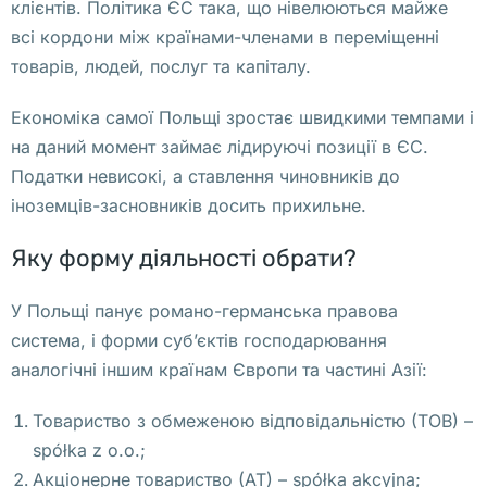
клієнтів. Політика ЄС така, що нівелюються майже
а
всі кордони між країнами-членами в переміщенні
м 
товарів, людей, послуг та капіталу.
о
б
Економіка самої Польщі зростає швидкими темпами і
ъ
на даний момент займає лідируючі позиції в ЄС.
я
Податки невисокі, а ставлення чиновників до
в
іноземців-засновників досить прихильне.
и
л
Яку форму діяльності обрати?
с
я
У Польщі панує романо-германська правова
, 
система, і форми суб’єктів господарювання
ч
аналогічні іншим країнам Європи та частині Азії:
т
о 
Товариство з обмеженою відповідальністю (ТОВ) –
в
spółka z o.o.;
е
Акціонерне товариство (АТ) – spółka akcyjna;