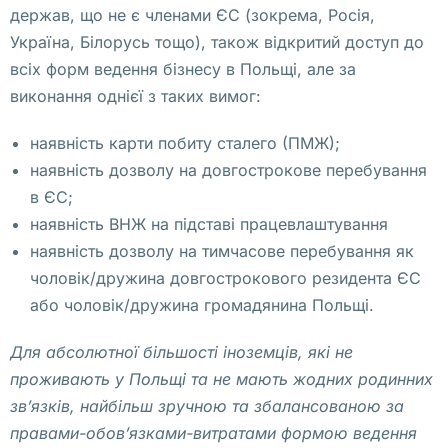
держав, що не є членами ЄС (зокрема, Росія,
м
Україна, Білорусь тощо), також відкритий доступ до
о
всіх форм ведення бізнесу в Польщі, але за
с
виконання однієї з таких вимог:
т
ь 
наявність карти побиту сталего (ПМЖ);
г
наявність дозволу на довгострокове перебування
о
в ЄС;
т
наявність ВНЖ на підставі працевлаштування
о
наявність дозволу на тимчасове перебування як
в
чоловік/дружина довгострокового резидента ЄС
ы
або чоловік/дружина громадянина Польщі.
х 
к
Для абсолютної більшості іноземців, які не
о
проживають у Польщі та не мають жодних родинних
м
зв’язків, найбільш зручною та збалансованою за
п
правами-обов’язками-витратами формою ведення