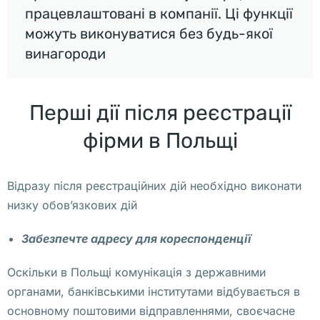
о
працевлаштовані в компанії. Ці функції
с
можуть виконуватися без будь-якої
т
винагороди
р
а
н
Перші дії після реєстрації
н
фірми в Польщі
ы
х 
к
Відразу після реєстраційних дій необхідно виконати
о
низку обов’язкових дій
м
п
Забезпечте адресу для кореспонденції
а
н
Оскільки в Польщі комунікація з державними
и
органами, банківськими інститутами відбувається в
й
основному поштовими відправленнями, своєчасне