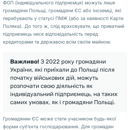
ФОП (індивідуального підприємця) можуть лише
о
громадяни Польщі, громадяни ЄС або іноземці, які
с
перебувають у статусі ПМЖ (або за наявності Карти
т
Поляка). До того ж, слід враховувати, що приватний
и
підприємець несе відповідальність перед
л
кредиторами та державою всім своїм майном.
я 
в 
П
Важливо!
З 2022 року громадяни
о
України, які приїхали до Польщі після
л
початку військових дій, можуть
ь
розпочати свою діяльність як
ш
індивідуальний підприємець, на таких
е 
самих умовах, як і громадяни Польщі.
С
т
Громадянин ЄС може стати учасником будь-якої
о
форми суб’єкта господарювання. Для громадян
и