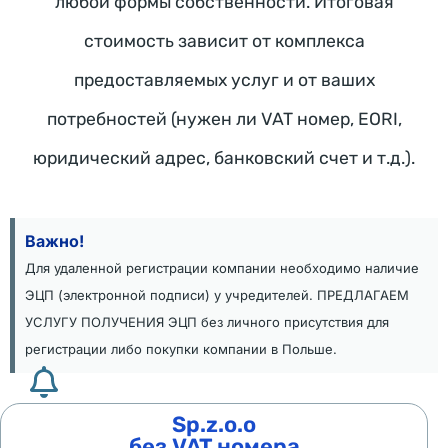
любой формы собственности. Итоговая
p
стоимость зависит от комплекса
o
l
предоставляемых услуг и от ваших
l
потребностей (нужен ли VAT номер, EORI,
o
k
юридический адрес, банковский счет и т.д.).
a
t
o
Важно!
r
Для удаленной регистрации компании необходимо наличие
k
ЭЦП (электронной подписи) у учредителей. ПРЕДЛАГАЕМ
i 
УСЛУГУ ПОЛУЧЕНИЯ ЭЦП без личного присутствия для
W
регистрации либо покупки компании в Польше.
a
r
Sp.z.o.o
s
без VAT номера