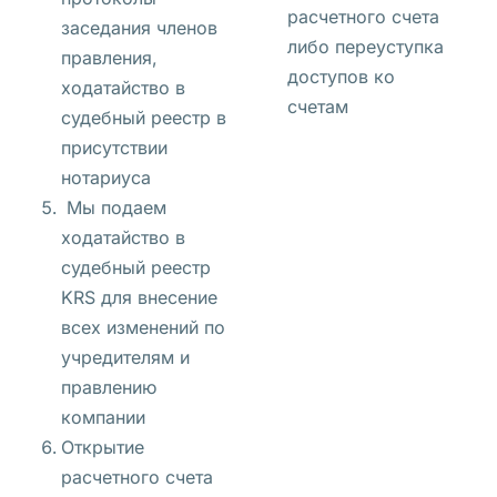
н
расчетного счета
заседания членов
у
либо переуступка
правления,
ю 
доступов ко
ходатайство в
к
счетам
судебный реестр в
в
присутствии
а
нотариуса
р
Мы подаем
т
ходатайство в
и
судебный реестр
р
KRS для внесение
у 
всех изменений по
в
учредителям и
ы
правлению
с
компании
о
Открытие
к
расчетного счета
о