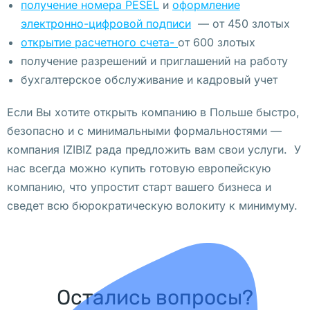
получение номера PESEL
и
оформление
р
электронно-цифровой подписи
— от 450 злотых
ш
открытие расчетного счета-
от 600 злотых
а
получение разрешений и приглашений на работу
в
бухгалтерское обслуживание и кадровый учет
е 
п
Если Вы хотите открыть компанию в Польше быстро,
р
безопасно и с минимальными формальностями —
о
компания IZIBIZ рада предложить вам свои услуги. У
х
нас всегда можно купить готовую европейскую
о
компанию, что упростит старт вашего бизнеса и
д
сведет всю бюрократическую волокиту к минимуму.
и
т 
б
е
Остались вопросы?
с