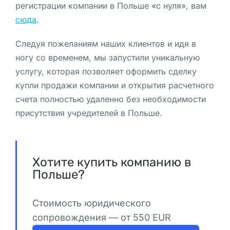
Польше
регистрации компании в Польше «с нуля», вам
Кто
сюда
.
может
Следуя пожеланиям наших клиентов и идя в
открыть
ногу со временем, мы запустили уникальную
услугу, которая позволяет оформить сделку
ИП
купли продажи компании и открытия расчетного
в
счета полностью удаленно без необходимости
присутствия учредителей в Польше.
Польше
В 
г
Хотите купить компанию в
Польше?
р
у
п
Стоимость юридического
п
сопровождения — от 550 EUR
е 