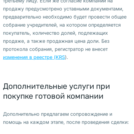
третьему лицу. Если же согласие компании на
а
продажу предусмотрено уставными документами,
д
предварительно необходимо будет провести общее
р
собрание учредителей, на котором определяется
е
покупатель, количество долей, подлежащих
с 
продаже, а также продажная цена доли. Без
в 
протокола собрания, регистратор не внесет
В
изменения в реестре (KRS
).
а
р
ш
Дополнительные услуги при
а
в
покупке готовой компании
е
Дополнительно предлагаем сопровождение и
В 
помощь на каждом этапе, после проведения сделки:
В
а