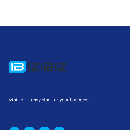
ч
ш
и
х 
ф
о
т
о 
г
о
д
а 
izibiz.pl — easy start for your business
п
р
е
с