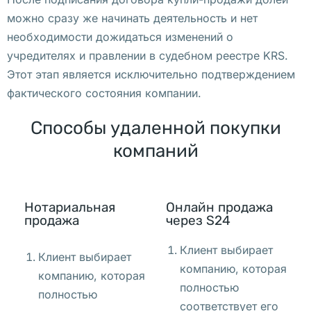
н
можно сразу же начинать деятельность и нет
и
необходимости дожидаться изменений о
ц
учредителях и правлении в судебном реестре KRS.
а 
Этот этап является исключительно подтверждением
р
фактического состояния компании.
а
з
Способы удаленной покупки
м
компаний
е
с
т
Нотариальная
Онлайн продажа
и
продажа
через S24
л
а 
Клиент выбирает
Клиент выбирает
о
компанию, которая
компанию, которая
б
полностью
полностью
ъ
соответствует его