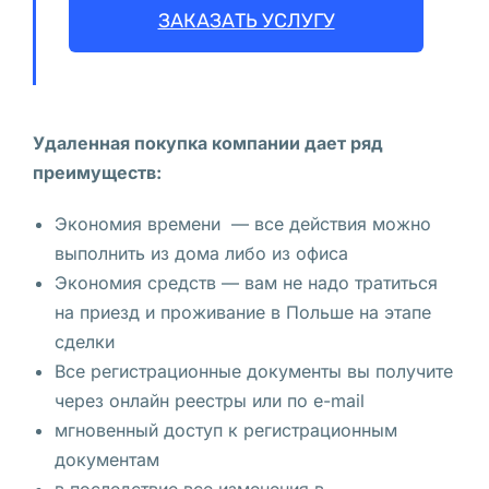
ЗАКАЗАТЬ УСЛУГУ
н
а 
F
a
Удаленная покупка компании дает ряд
c
преимуществ:
e
b
Экономия времени — все действия можно
o
выполнить из дома либо из офиса
o
Экономия средств — вам не надо тратиться
k 
на приезд и проживание в Польше на этапе
«
сделки
S
Все регистрационные документы вы получите
z
через онлайн реестры или по e-mail
u
мгновенный доступ к регистрационным
k
документам
a