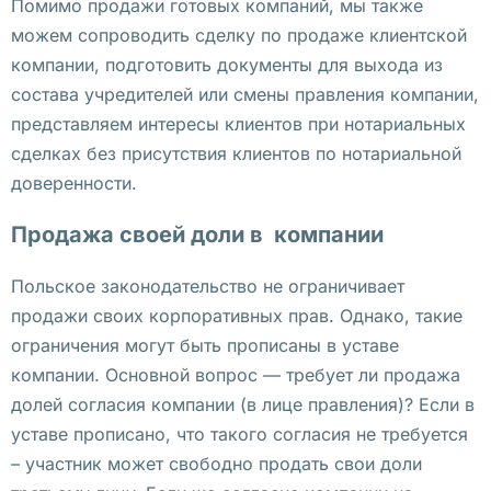
П
Помимо продажи готовых компаний, мы также
о
можем сопроводить сделку по продаже клиентской
л
компании, подготовить документы для выхода из
ь
состава учредителей или смены правления компании,
ш
представляем интересы клиентов при нотариальных
е 
сделках без присутствия клиентов по нотариальной
Ю
доверенности.
р
Продажа своей доли в компании
и
д
Польское законодательство не ограничивает
и
продажи своих корпоративных прав. Однако, такие
ч
ограничения могут быть прописаны в уставе
е
компании. Основной вопрос — требует ли продажа
с
долей согласия компании (в лице правления)? Если в
к
уставе прописано, что такого согласия не требуется
и
– участник может свободно продать свои доли
й 