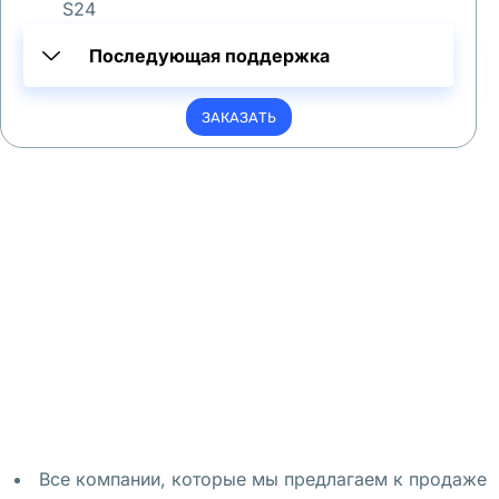
S24
о
с
Последующая поддержка
е
д
ЗАКАЗАТЬ
к
у 
в 
В
а
р
ш
а
в
е
) 
о
Все компании, которые мы предлагаем к продаже
д