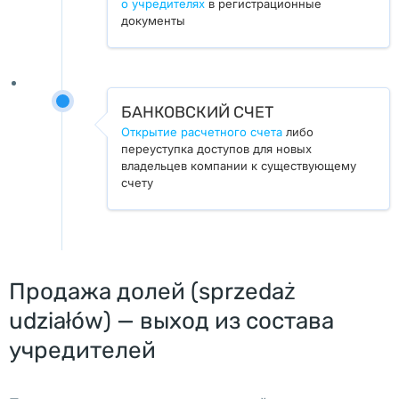
о учредителях
в регистрационные
о
документы
л
у
ч
БАНКОВСКИЙ СЧЕТ
и
Открытие расчетного счета
либо
т
переуступка доступов для новых
ь 
владельцев компании к существующему
счету
а
п
о
с
т
Продажа долей (sprzedaż
и
udziałów) — выход из состава
л
учредителей
ь 
в 