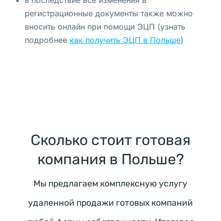
в последствие все изменения в
m 
регистрационные документы также можно
w
вносить онлайн при помощи ЭЦП (узнать
s
подробнее
как получить ЭЦП в Польше
)
p
o
l
l
o
k
a
Сколько стоит готовая
t
o
компания в Польше?
r
a
Мы предлагаем комплексную услугу
/
удаленной продажи готовых компаний
w
s