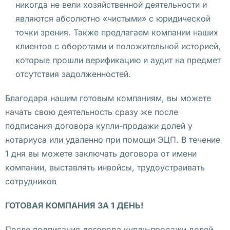
никогда не вели хозяйственной деятельности и
н
являются абсолютно «чистыми» с юридической
а 
точки зрения. Также предлагаем компании наших
и
клиентов с оборотами и положительной историей,
з 
которые прошли верификацию и аудит на предмет
п
отсутствия задолженностей.
о
л
Благодаря нашим готовым компаниям, вы можете
ь
начать свою деятельность сразу же после
з
подписания договора купли-продажи долей у
о
нотариуса или удаленно при помощи ЭЦП. В течение
в
1 дня вы можете заключать договора от имени
а
компании, выставлять инвойсы, трудоустраивать
т
сотрудников
е
ГОТОВАЯ КОМПАНИЯ ЗА 1 ДЕНЬ!
л
ь
После подписания договора купли-продажи долей