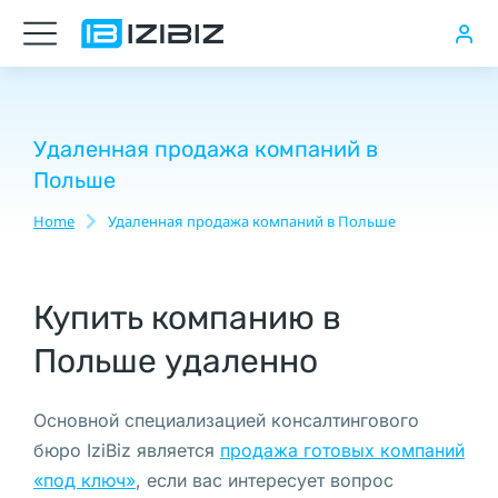
Юридический
адрес
в
Варшаве
Удаленная продажа компаний в
Польше
Юридический
Home
Удаленная продажа компаний в Польше
You are here:
адрес
для
регистрации
Купить компанию в
компании
Польше удаленно
в
Польше,
Ликвидация
Основной специализацией консалтингового
компании
бюро IziBiz является
продажа готовых компаний
в
«под ключ»
, если вас интересует вопрос