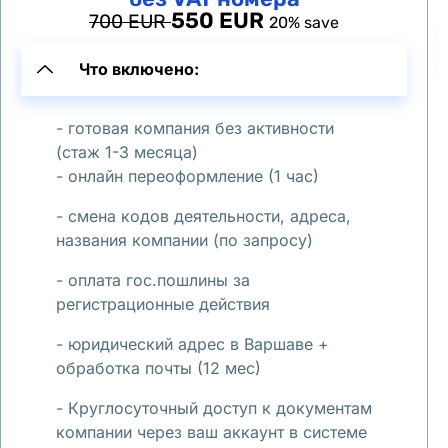
z
550 EUR
700 EUR
20% save
a
w
Что включено:
a
» 
- готовая компания без активности
(
(стаж 1-3 месяца)
И
- онлайн переоформление (1 час)
щ
- смена кодов деятельности, адреса,
у 
названия компании (по запросу)
с
о
- оплата гос.пошлины за
с
регистрационные действия
е
- юридический адрес в Варшаве +
д
обработка почты (12 мес)
а
/
- Круглосуточный доступ к документам
компании через ваш аккаунт в системе
с