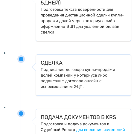
5ДНЕЙ)
ш
Подготовка текста доверенности для
а
проведения дистанционной сделки купли-
в
продажи долей через нотариуса либо
оформление ЭЦП для удаленной онлайн
с
сделки
к
о
й 
В
СДЕЛКА
о
Подписание договора купли-продажи
л
долей компании у нотариуса либо
подписание договора онлайн с
е
использованием ЭЦП.
.
К
а
ПОДАЧА ДОКУМЕНТОВ В KRS
к 
Подготовка и подача документов в
Судебный Реестр
для внесения изменений
п