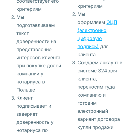
соответствует его
я
критериям
критериям
в
Мы
Мы
л
оформляем
ЭЦП
подготавливаем
е
(электронно
текст
н
цифровую
доверенности на
и
подпись)
для
представление
е
клиента
интересов клиента
, 
Создаем аккаунт в
при покупке долей
ч
системе S24 для
компании у
т
клиента,
нотариуса в
о 
переносим туда
Польше
и
компанию и
Клиент
щ
готовим
подписывает и
е
электронный
заверяет
т 
вариант договора
доверенность у
с
купли продажи
нотариуса по