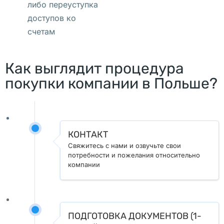
либо переуступка
г
доступов ко
о 
счетам
с
т
Как выглядит процедура
а
покупки компании в Польше?
н
д
а
р
КОНТАКТ
т
Свяжитесь с нами и озвучьте свои
а 
потребности и пожелания относительно
н
компании
а 
в
а
р
ПОДГОТОВКА ДОКУМЕНТОВ (1-