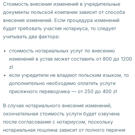
Стоимость внесения изменений в учредительные
в 
документы польской компании зависит от способа
П
внесения изменений. Если процедура изменений
о
будет требовать участия нотариуса, то следует
л
учитывать два фактора:
ь
ш
стоимость нотариальных услуг по внесению
е 
изменений в устав может составить от 800 до 1200
у
zł
д
если учредители не владеют польским языком, то
а
дополнительно необходимо оплатить услуги
л
присяжного переводчика — от 250 до 400 zł
е
н
В случае нотариального внесения изменений,
н
окончательная стоимость услуги будет озвучена
о
после согласования с нотариусом, поскольку
нотариальная пошлина зависит от полного перечня