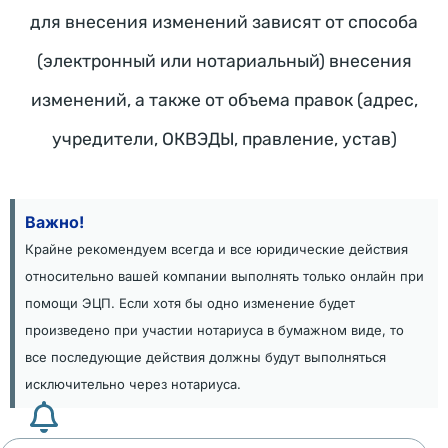
и
для внесения изменений зависят от способа
ч
и
(электронный или нотариальный) внесения
, 
изменений, а также от объема правок (адрес,
к
учредители, ОКВЭДЫ, правление, устав)
о
т
о
р
Важно!
ы
Крайне рекомендуем всегда и все юридические действия
е 
относительно вашей компании выполнять только онлайн при
у
помощи ЭЦП. Если хотя бы одно изменение будет
д
произведено при участии нотариуса в бумажном виде, то
и
все последующие действия должны будут выполняться
в
исключительно через нотариуса.
л
я