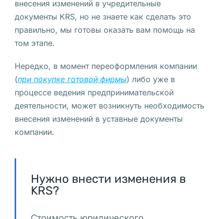
внесения изменений в учредительные
в
документы KRS, но не знаете как сделать это
Польше
правильно, мы готовы оказать вам помощь на
Сколько
том этапе.
стоит
Нередко, в момент переоформления компании
открытие
(
при покупке готовой фирмы
) либо уже в
компании
процессе ведения предпринимательской
деятельности, может возникнуть необходимость
в
внесения изменений в уставные документы
Польше
компании.
Б
е
Нужно внести изменения в
л
KRS?
а
р
Стоимость юридического