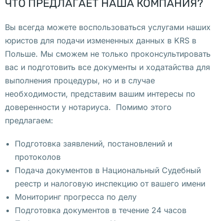
к
ЧТО ПРЕДЛАГАЕТ НАША КОМПАНИЯ?
о
в
Вы всегда можете воспользоваться услугами наших
а
юристов для подачи измененных данных в KRS в
л
Польше. Мы сможем не только проконсультировать
а 
вас и подготовить все документы и ходатайства для
с
выполнения процедуры, но и в случае
о
необходимости, представим вашим интересы по
о
доверенности у нотариуса. Помимо этого
б
предлагаем:
щ
Подготовка заявлений, постановлений и
е
протоколов
н
Подача документов в Национальный Судебный
и
реестр и налоговую инспекцию от вашего имени
е 
Мониторинг прогресса по делу
о 
Подготовка документов в течение 24 часов
т