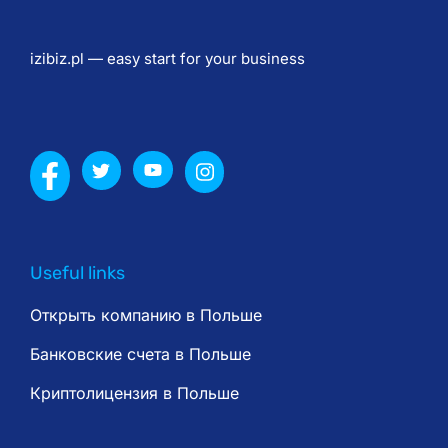
е 
б
izibiz.pl — easy start for your business
е
з
о
п
а
с
н
а 
Useful links
и 
н
Открыть компанию в Польше
е 
Банковские счета в Польше
п
р
Криптолицензия в Польше
е
д