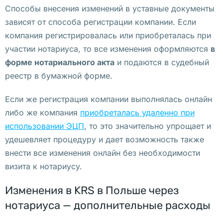
ь
Способы внесения изменений в уставные документы
ш
зависят от способа регистрации компании. Если
е 
компания регистрировалась или приобреталась при
К
участии нотариуса, то все изменения оформляются
в
у
форме нотариального акта
и подаются в судебный
п
реестр в бумажной форме.
и
Если же регистрация компании выполнялась онлайн
т
либо же компания
приобреталась удаленно при
ь 
использовании ЭЦП
, то это значительно упрощает и
к
удешевляет процедуру и дает возможность также
о
внести все изменения онлайн без необходимости
м
визита к нотариусу.
п
а
Изменения в KRS в Польше через
н
нотариуса — дополнительные расходы
и
ю 