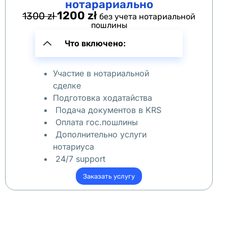
нотарариально
a 
1200 zł
1300 zł
без учета нотариальной
пошлины
П
о
Что включено:
л
у
Участие в нотариальной
ч
сделке
и
Подготовка ходатайства
т
Подача документов в KRS
Оплата гос.пошлины
ь 
Дополнительно услуги
E
нотариуса
O
24/7 support
R
Заказать услугу
I 
П
о
л