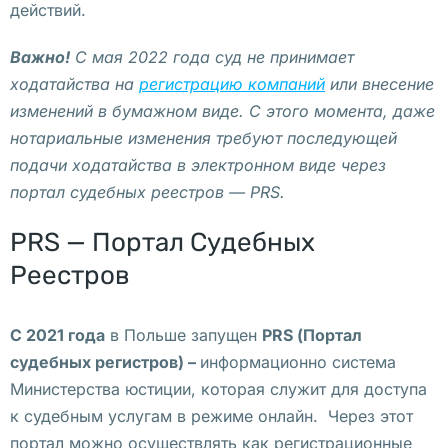
А 
действий.
в
Важно!
С мая 2022 года суд не принимает
а
ходатайства на
регистрацию компаний
или внесение
р
изменений в бумажном виде. С этого момента, даже
ш
нотариальные изменения требуют последующей
а
подачи ходатайства в электронном виде через
в
портал судебных реестров — PRS.
с
к
PRS — Портал Судебных
а
Реестров
я 
с
а
С 2021 года
в Польше запущен
PRS
(Портал
н
судебных регистров) –
информационно система
э
Министерства юстиции, которая служит для доступа
п
к судебным услугам в режиме онлайн. Через этот
и
портал можно осуществлять как регистрационные