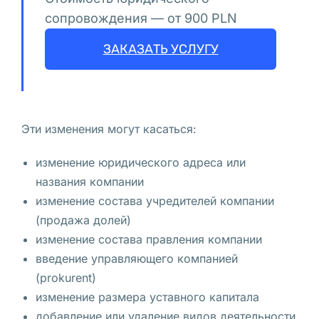
у
сопровождения — от 900 PLN
с
к
ЗАКАЗАТЬ УСЛУГУ
а 
в
ы
п
Эти изменения могут касаться:
е
к
изменение юридического адреса или
а
названия компании
е
изменение состава учредителей компании
т 
(продажа долей)
в 
изменение состава правления компании
В
введение управляющего компанией
а
(prokurent)
р
изменение размера уставного капитала
ш
добавление или удаление видов деятельности