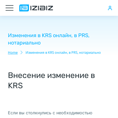
Купить
компанию
в
Польше
Изменения в KRS онлайн, в PRS,
нотариально
удаленно
Home
Изменения в KRS онлайн, в PRS, нотариально
You are here:
Удаленная
продажа
компаний
Внесение изменение в
в
KRS
Польше,
Порядок
получения
номера
Если вы столкнулись с необходимостью
VAT