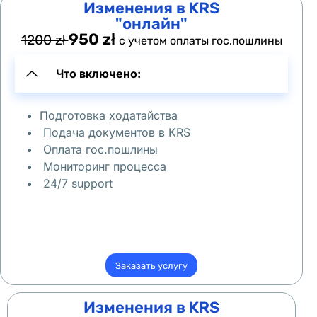
Изменения в KRS
ю
"онлайн"
т 
950 zł
1200 zł
с учетом оплаты гос.пошлины
п
о
Что включено:
л
я
Подготовка ходатайства
к
Подача документов в KRS
о
Оплата гос.пошлины
в 
Мониторинг процесса
M
24/7 support
O
S
T 
M
Заказать услугу
e
d
Изменения в KRS
i