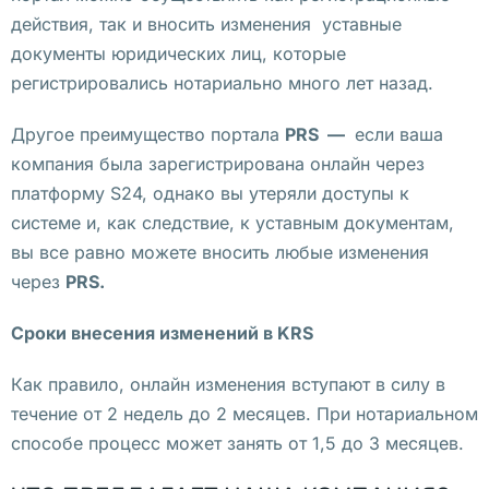
д
действия, так и вносить изменения уставные
е
документы юридических лиц, которые
м
регистрировались нотариально много лет назад.
с
Другое преимущество портала
PRS —
если ваша
т
компания была зарегистрирована онлайн через
а
платформу S24, однако вы утеряли доступы к
н
системе и, как следствие, к уставным документам,
ц
вы все равно можете вносить любые изменения
и
через
PRS.
я 
о
Сроки внесения изменений в KRS
п
у
Как правило, онлайн изменения вступают в силу в
б
течение от 2 недель до 2 месяцев. При нотариальном
л
способе процесс может занять от 1,5 до 3 месяцев.
и