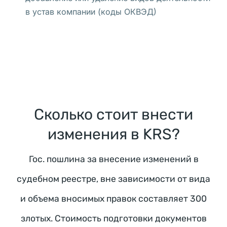
а
в устав компании (коды ОКВЭД)
в
е 
п
а
с
х
а
Сколько стоит внести
л
изменения в KRS?
ь
н
Гос. пошлина за внесение изменений в
ы
е 
судебном реестре, вне зависимости от вида
к
и объема вносимых правок составляет 300
у
л
злотых. Стоимость подготовки документов