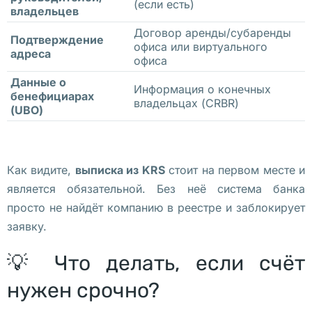
(если есть)
р
владельцев
о
Договор аренды/субаренды
Подтверждение
г
офиса или виртуального
адреса
офиса
р
Данные о
а
Информация о конечных
бенефициарах
м
владельцах (CRBR)
(UBO)
м
е
. 
Как видите,
выписка из KRS
стоит на первом месте и
Р
является обязательной. Без неё система банка
а
просто не найдёт компанию в реестре и заблокирует
с
заявку.
с
к
💡 Что делать, если счёт
а
нужен срочно?
з
ы