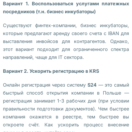
Вариант 1. Воспользоваться услугами платежных
в
посредников (т.н. бизнес инкубаторы)
а
е
Существуют финтех-компании, бизнес инкубаторы,
м
которые предлагают аренду своего счета с IBAN для
, 
выставления инвойсов для контрагентов. Однако,
ч
этот вариант подходит для ограниченного спектра
т
направлений, чаще для IT сектора.
о 
о
Вариант 2. Ускорить регистрацию в KRS
ж
Онлайн регистрация через систему
S24
— это самый
и
быстрый способ открытия компании в Польше —
д
регистрация занимает 1-3 рабочих дня (при условии
а
правильности подготовки документов). Чем быстрее
е
компания окажется в реестре, тем быстрее вы
т 
откроете счёт. Как ускорить процесс внесение
п