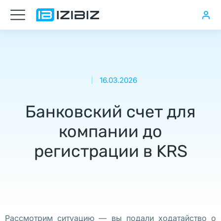
в
Варшаве
Получить
EORI
номер
16.03.2026
В
Польше:
Банковский счет для
сроки,
компании до
стоимость,
Основные
регистрации в KRS
особенности
эстонской
модели
CIT
в
Рассмотрим ситуацию — вы подали ходатайство о