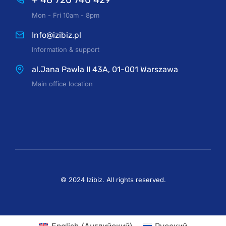
к
р
Mon - Fri 10am - 8pm
и
Info@izibiz.pl
з
Information & support
и
с
al.Jana Pawła II 43A, 01-001 Warszawa
а 
Main office location
П
о
л
ь
ш
а 
н
© 2024 Izibiz. All rights reserved.
е 
т
е