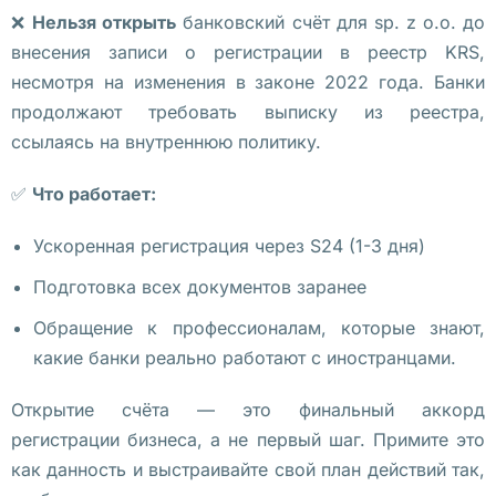
д
❌
Нельзя открыть
банковский счёт для sp. z o.o. до
у
внесения записи о регистрации в реестр KRS,
. 
несмотря на изменения в законе 2022 года. Банки
Н
продолжают требовать выписку из реестра,
у
ссылаясь на внутреннюю политику.
ж
✅
Что работает:
н
о 
Ускоренная регистрация через S24 (1-3 дня)
л
Подготовка всех документов заранее
и 
и
Обращение к профессионалам, которые знают,
м
какие банки реально работают с иностранцами.
е
т
Открытие счёта — это финальный аккорд
ь 
регистрации бизнеса, а не первый шаг. Примите это
о
как данность и выстраивайте свой план действий так,