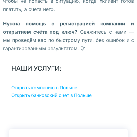
ф
чтобы не попасть в ситуацию, когда «клиент готов
и
платить, а счета нет».
с 
Нужна помощь с регистрацией компании и
в 
открытием счёта под ключ?
Свяжитесь с нами —
П
мы проведём вас по быстрому пути, без ошибок и с
о
гарантированным результатом! 🚀
л
ь
ш
НАШИ УСЛУГИ:
е 
в 
Открыть компанию в Польше
В
Открыть банковский счет в Польше
а
р
ш
а
в