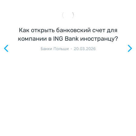
н
о 
в
Как открыть банковский счет для
ы
компании в ING Bank иностранцу?
с
о
Банки Польши
20.03.2026
к
и
й 
у
р
о
в
е
н
ь 