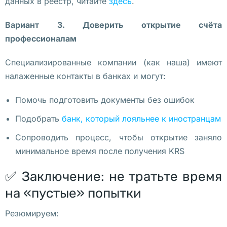
данных в реестр, читайте
здесь
.
о
с
Вариант 3. Доверить открытие счёта
е
профессионалам
т
и
Специализированные компании (как наша) имеют
т
налаженные контакты в банках и могут:
е
л
Помочь подготовить документы без ошибок
е
Подобрать
банк, который лояльнее к иностранцам
й 
Сопроводить процесс, чтобы открытие заняло
в 
минимальное время после получения KRS
э
т
✅ Заключение: не тратьте время
о
на «пустые» попытки
м 
г
Резюмируем:
о