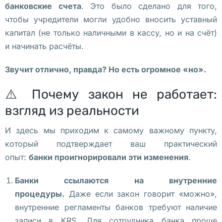
й
банковские счета
. Это было сделано для того,
д
чтобы учредители могли удобно вносить уставный
е
капитал (не только наличными в кассу, но и на счёт)
т 
и начинать расчёты.
1
Звучит отлично, правда? Но есть огромное «но».
3 
м
⚠️ Почему закон не работает:
а
взгляд из реальности
я
. 
И здесь мы приходим к самому важному пункту,
Н
который подтверждает ваш практический
е
опыт:
банки проигнорировали эти изменения
.
к
о
Банки ссылаются на внутренние
т
процедуры.
Даже если закон говорит «можно»,
о
внутренние регламенты банков требуют наличие
р
записи в KRS. Для сотрудника банка проще