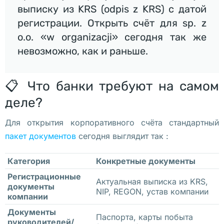
ж
выписку из KRS (odpis z KRS) с датой
е 
регистрации. Открыть счёт для sp. z
о
o.o. «w organizacji» сегодня так же
б
невозможно, как и раньше.
ъ
я
в
📋 Что банки требуют на самом
и
деле?
л
и 
Для открытия корпоративного счёта стандартный
о 
пакет документов
сегодня выглядит так :
с
Категория
Конкретные документы
в
о
Регистрационные
Актуальная выписка из KRS,
документы
е
NIP, REGON, устав компании
компании
й 
Документы
п
Паспорта, карты побыта
руководителей/