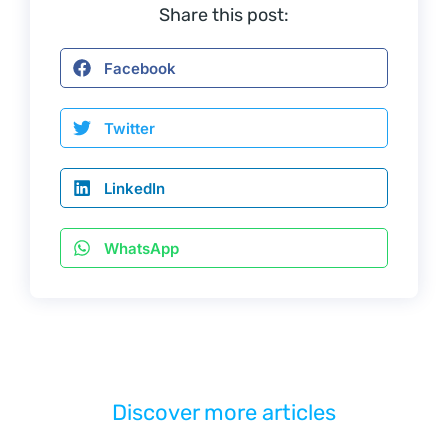
е
Share this post:
В 
Facebook
П
о
Twitter
л
ь
LinkedIn
ш
е 
WhatsApp
д
о
с
т
а
т
Discover more articles
о
ч