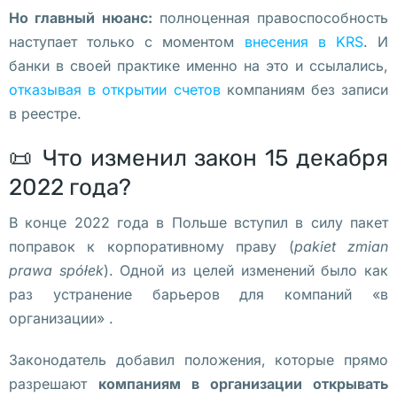
Но главный нюанс:
полноценная правоспособность
б
наступает только с моментом
внесения в KRS
. И
л
банки в своей практике именно на это и ссылались,
и
отказывая в открытии счетов
компаниям без записи
ж
в реестре.
а
е
📜 Что изменил закон 15 декабря
т
2022 года?
с
я 
В конце 2022 года в Польше вступил в силу пакет
– 
поправок к корпоративному праву (
pakiet zmian
о
prawa spółek
). Одной из целей изменений было как
н
раз устранение барьеров для компаний «в
а 
организации» .
п
р
Законодатель добавил положения, которые прямо
о
разрешают
компаниям в организации открывать