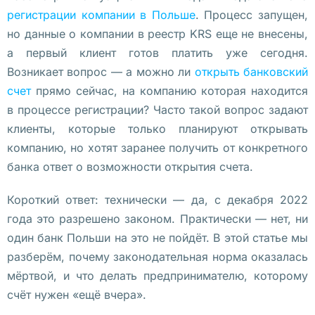
Польше:
регистрации компании в Польше
. Процесс запущен,
PESEL
но данные о компании в реестр KRS еще не внесены,
в
а первый клиент готов платить уже сегодня.
Возникает вопрос — а можно ли
открыть банковский
Польше:
счет
прямо сейчас, на компанию которая находится
как
в процессе регистрации? Часто такой вопрос задают
клиенты, которые только планируют открывать
получить
компанию, но хотят заранее получить от конкретного
удаленно,
банка ответ о возможности открытия счета.
стоимость
Короткий ответ: технически — да, с декабря 2022
года это разрешено законом. Практически — нет, ни
Е
один банк Польши на это не пойдёт. В этой статье мы
ж
разберём, почему законодательная норма оказалась
е
мёртвой, и что делать предпринимателю, которому
г
счёт нужен «ещё вчера».
о