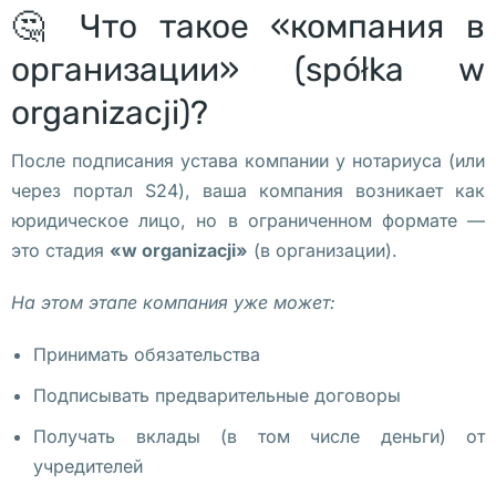
д
🤔 Что такое «компания в
н
организации» (spółka w
а
я 
organizacji)?
н
После подписания устава компании у нотариуса (или
о
через портал S24), ваша компания возникает как
ч
юридическое лицо, но в ограниченном формате —
ь 
это стадия
«w organizacji»
(в организации).
м
у
На этом этапе компания уже может:
з
е
Принимать обязательства
е
Подписывать предварительные договоры
в 
п
Получать вклады (в том числе деньги) от
р
учредителей
и