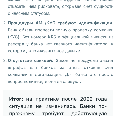
ы
отказать, чем рисковать, открывая счет сущности
е 
с неясным статусом.
м
Процедуры AML/KYC требуют идентификации.
у
Банк обязан провести полную проверку компании
з
(KYC). Без номера KRS и официальной выписки из
е
реестра у банка нет главного идентификатора, к
и 
которому «привязаны» все данные.
в 
В
Отсутствие санкций.
Закон не предусматривает
а
штрафов для банков за отказ открыть счёт
р
компании в организации. Для банка это просто
ш
вопрос политики, и они ей следуют.
а
в
Итог:
на практике после 2022 года
е 
ситуация не изменилась. Банки по-
у
прежнему требуют действующую